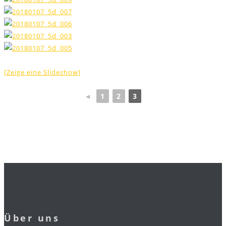
[Zeige eine Slideshow]
◄
1
2
3
Über uns