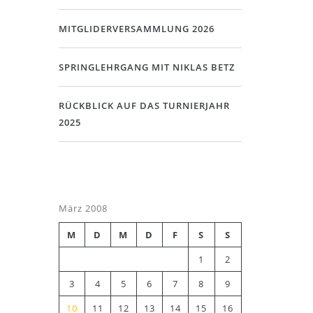
MITGLIDERVERSAMMLUNG 2026
SPRINGLEHRGANG MIT NIKLAS BETZ
RÜCKBLICK AUF DAS TURNIERJAHR
2025
März 2008
M
D
M
D
F
S
S
1
2
3
4
5
6
7
8
9
10
11
12
13
14
15
16