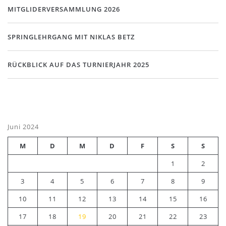
MITGLIDERVERSAMMLUNG 2026
SPRINGLEHRGANG MIT NIKLAS BETZ
RÜCKBLICK AUF DAS TURNIERJAHR 2025
Juni 2024
M
D
M
D
F
S
S
1
2
3
4
5
6
7
8
9
10
11
12
13
14
15
16
17
18
19
20
21
22
23