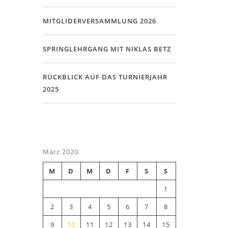
MITGLIDERVERSAMMLUNG 2026
SPRINGLEHRGANG MIT NIKLAS BETZ
0
RÜCKBLICK AUF DAS TURNIERJAHR
2025
März 2020
M
D
M
D
F
S
S
1
2
3
4
5
6
7
8
9
10
11
12
13
14
15