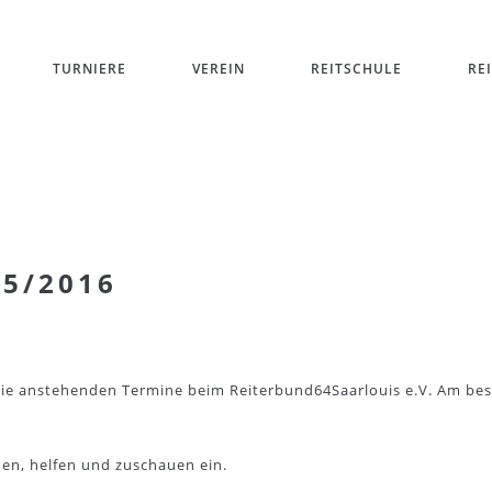
TURNIERE
VEREIN
REITSCHULE
RE
5/2016
 die anstehenden Termine beim Reiterbund64Saarlouis e.V. Am be
men, helfen und zuschauen ein.