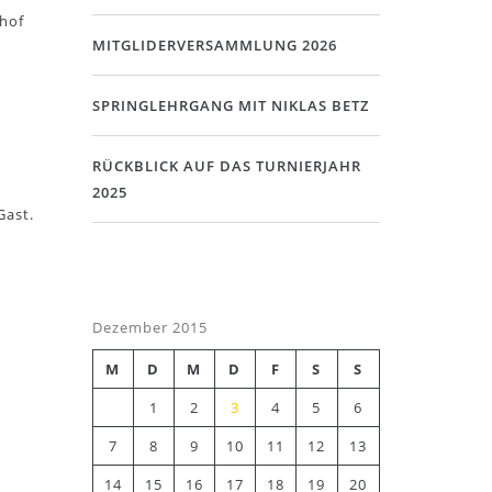
nhof
MITGLIDERVERSAMMLUNG 2026
SPRINGLEHRGANG MIT NIKLAS BETZ
RÜCKBLICK AUF DAS TURNIERJAHR
2025
Gast.
Dezember 2015
M
D
M
D
F
S
S
1
2
3
4
5
6
7
8
9
10
11
12
13
14
15
16
17
18
19
20