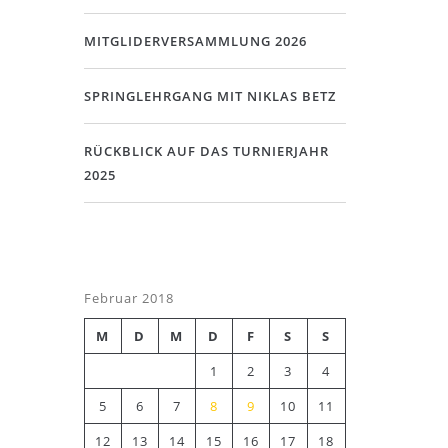
MITGLIDERVERSAMMLUNG 2026
SPRINGLEHRGANG MIT NIKLAS BETZ
RÜCKBLICK AUF DAS TURNIERJAHR
2025
Februar 2018
M
D
M
D
F
S
S
1
2
3
4
5
6
7
8
9
10
11
12
13
14
15
16
17
18