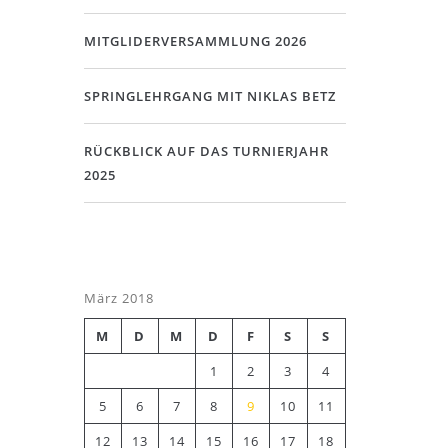
MITGLIDERVERSAMMLUNG 2026
SPRINGLEHRGANG MIT NIKLAS BETZ
RÜCKBLICK AUF DAS TURNIERJAHR
2025
März 2018
M
D
M
D
F
S
S
1
2
3
4
5
6
7
8
9
10
11
12
13
14
15
16
17
18