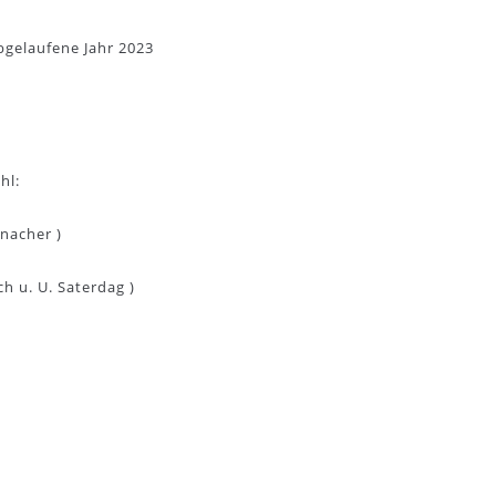
bgelaufene Jahr 2023
hl:
tnacher )
h u. U. Saterdag )