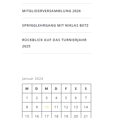
MITGLIDERVERSAMMLUNG 2026
SPRINGLEHRGANG MIT NIKLAS BETZ
RÜCKBLICK AUF DAS TURNIERJAHR
2025
Januar 2024
M
D
M
D
F
S
S
1
2
3
4
5
6
7
8
9
10
11
12
13
14
15
16
17
18
19
20
21