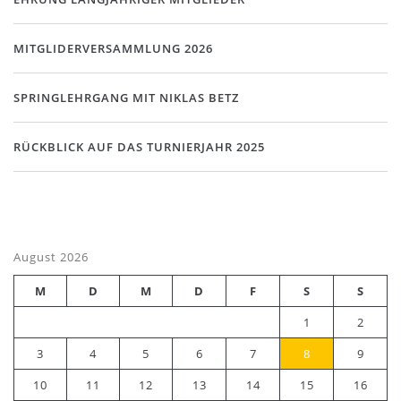
MITGLIDERVERSAMMLUNG 2026
SPRINGLEHRGANG MIT NIKLAS BETZ
RÜCKBLICK AUF DAS TURNIERJAHR 2025
August 2026
M
D
M
D
F
S
S
1
2
3
4
5
6
7
8
9
10
11
12
13
14
15
16