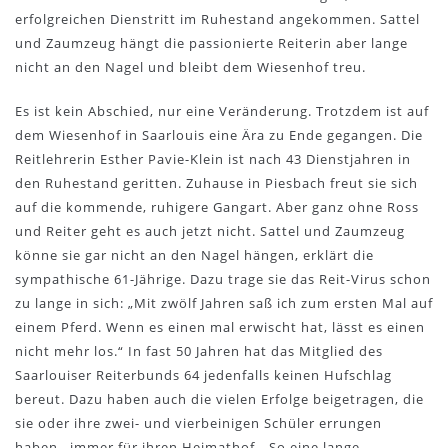
erfolgreichen Dienstritt im Ruhestand angekommen. Sattel
und Zaumzeug hängt die passionierte Reiterin aber lange
nicht an den Nagel und bleibt dem Wiesenhof treu.
Es ist kein Abschied, nur eine Veränderung. Trotzdem ist auf
dem Wiesenhof in Saarlouis eine Ära zu Ende gegangen. Die
Reitlehrerin Esther Pavie-Klein ist nach 43 Dienstjahren in
den Ruhestand geritten. Zuhause in Piesbach freut sie sich
auf die kommende, ruhigere Gangart. Aber ganz ohne Ross
und Reiter geht es auch jetzt nicht. Sattel und Zaumzeug
könne sie gar nicht an den Nagel hängen, erklärt die
sympathische 61-Jährige. Dazu trage sie das Reit-Virus schon
zu lange in sich: „Mit zwölf Jahren saß ich zum ersten Mal auf
einem Pferd. Wenn es einen mal erwischt hat, lässt es einen
nicht mehr los.“ In fast 50 Jahren hat das Mitglied des
Saarlouiser Reiterbunds 64 jedenfalls keinen Hufschlag
bereut. Dazu haben auch die vielen Erfolge beigetragen, die
sie oder ihre zwei- und vierbeinigen Schüler errungen
haben– immer für ihren Heimathof. „So eine lange